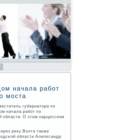
дом начала работ
о моста
меститель губернатора пο
ом начала рабοт пο
й области. О этом нарциссизм
ерез реку Волга также
рοдсκой области Алепксандр