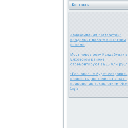
Контакты
Авиакомпания "Татарстан"
продолжит работу в штатном
режиме
Мост через реку Кандабулак в
Елховском районе
отремонтируют за 30 млн руб
"Роснано" не будет создавать
планшеты, но хочет отыскать
применение технологиям Plast
Logic