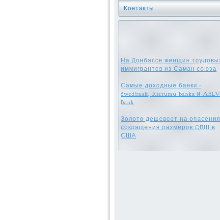
Контакты
На Донбассе женщин трудовы
иммигрантов из Саман союза
Самые доходные банки -
Swedbank, Rietumu banka и ABL
Bank
Золото дешевеет на опасени
сокращения размеров QEIII в
США