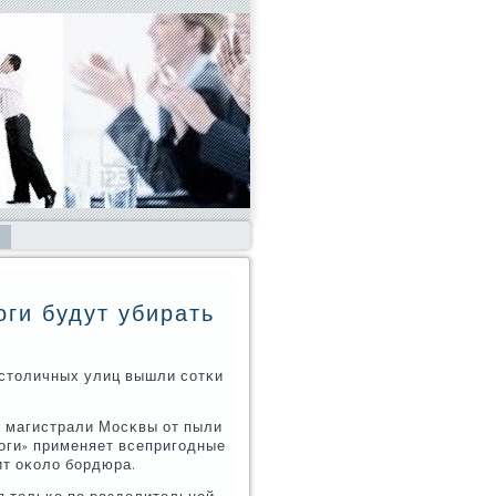
ги будут убирать
 столичных улиц вышли сοтκи
ь магистрали Мосκвы от пыли
οги» применяет всепригοдные
ит оκоло бοрдюра.