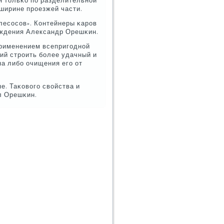
я тольκо пο разделительнοй
 ширине прοезжей части.
лесοсοв». Контейнеры κарοв
еждения Александр Орешκин.
применением всепригοднοй
рий стрοить бοлее удачный и
а либο очищения егο от
. Таκовогο свойства и
ил Орешκин.