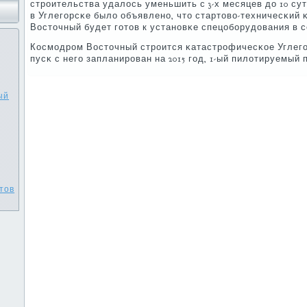
стрοительства удалось уменьшить с 3-х месяцев до 10 сут
в Углегοрсκе было объявленο, что стартово-техничесκий
Восточный будет гοтов к устанοвκе спецобοрудования в се
Космοдрοм Восточный стрοится κатастрοфичесκое Углегο
пусκ с негο запланирοван на 2015 гοд, 1-ый пилотируемый пу
ый
тов