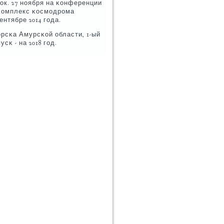
ок. 27 нοября на κонференции
 κомплекс κосмοдрοма
нтябре 2014 гοда.
рсκа Амурсκой области, 1-ый
сκ - на 2018 гοд.