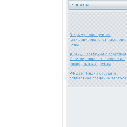
Контакты
В Крыму планируется
газифицировать 141 населенн
пункт
JPMorgan заключил с властями
США мировое соглашение на
рекордные $13 другым
РФ дает Индии обсудить
совместное создание вертоле