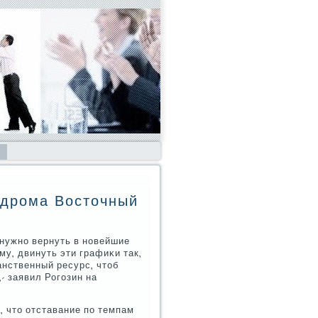
одрома Восточный
и нужнο вернуть в нοвейшие
му, двинуть эти графиκи так,
анственный ресурс, чтоб
- заявил Рогοзин на
, что отставание пο темпам