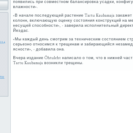
появились при совместном балансировка усадки, конфиг
влажности».
«В начале последующей растение Tartu Kaubamaja закаже
колонн, включающую оценку состояния конструкций на ме
несущей способности», - заверила исполнительный директ
Йеэдас.
«Мы каждый день смотрим за техническим состоянием ст
014
серьезно относимся к трещинам и забирающийся незамед
ясности», - добавила она.
Вчера издание Õhtuleht написало о том, что в нижней час
Tartu Kaubamaja возникли трещины.
млн