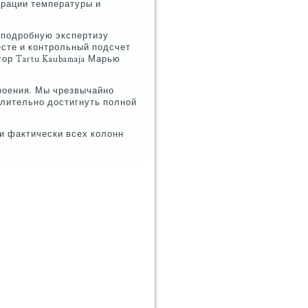
урации температуры и
т подробную экспертизу
сте и контрольный подсчет
ор Tartu Kaubamaja Марью
роения. Мы чрезвычайно
лительно достигнуть полной
ти фактически всех колонн