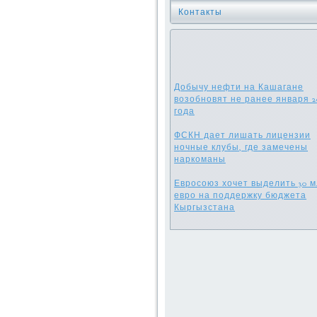
Контакты
Добычу нефти на Кашагане
возобновят не ранее января 2
года
ФСКН дает лишать лицензии
ночные клубы, где замечены
наркоманы
Евросоюз хочет выделить 30 
евро на поддержку бюджета
Кыргызстана