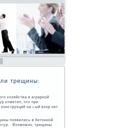
кли трещины:
го хозяйства и аграрной
р отметил, что при
конструкций на 1-ый взор нет
щины появились в бетонной
лгур. - Возможно, трещины