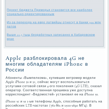
Проект бюджета Приморья становится все наиболее
социально-ориентированным
Из-за перехода на евро латвийцы отнесут в банки 300 млн
латов
Выше 11,5 тыщ безработных записанно в Хабаровском
крае
Apple разблокировала 4G не
многим обладателям iPhone в
России
Абоненты «Вымпелкома», купившие ветромер модели
Apple iPhone 5s и 5c, сейчас могут воспользоваться
услугами сотовой связи 4-ого поколения (4G LTE), сказал
оператор. Соответственная прошивка уже доступна
корреспондент «Ведомостей» установил ее на iPhone 5s.
iPhone 5c и 5s 1-ые телефоны Apple, способные работать на
российских LTE-частотах (761-862 и 2500-2690 МГц). В