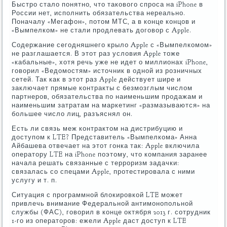
Быстро стало понятно, что такового спроса на iPhone в
России нет, исполнить обязательства нереально.
Поначалу «Мегафон», потом МТС, а в конце концов и
«Вымпелком» не стали продлевать договор с Apple.
Содержание сегодняшнего крыло Apple с «Вымпелкомом»
не разглашается. В этот раз условия Apple тоже
«кабальные», хотя речь уже не идет о миллионах iPhone,
говорил «Ведомостям» источник в одной из розничных
сетей. Так как в этот раз Apple действует шире и
заключает прямые контракты с безмозглым числом
партнеров, обязательства по наименьшим продажам и
наименьшим затратам на маркетинг «размазываются» на
большее число лиц, разъяснял он.
Есть ли связь меж контрактом на дистрибуцию и
доступом к LTE? Представитель «Вымпелкома» Анна
Айбашева отвечает на этот гонка так: Apple включила
оператору LTE на iPhone поэтому, что компания заранее
начала решать связанные с терроризм задачки:
связалась со спецами Apple, протестировала с ними
услугу и т. п.
Ситуация с программной блокировкой LTE может
привлечь внимание Федеральной антимонопольной
службы (ФАС), говорил в конце октября 2013 г. сотрудник
1-го из операторов: ежели Apple даст доступ к LTE